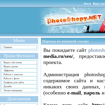
Кисти
|
Видео уро
Меню
Переход по внешней ссылке
Главная
Вы покидаете сайт
photosh
Уроки Фотошоп
media.ru/seo/
, предостав
проекта.
Видео обучение
Видео уроки
Эффекты
Администрация photosho
Работа с текстом
Работа с фото
содержимое сайта
и нас
Графика для сайта
никаких своих данных, 
Дизайн
Уроки анимации
(особенно
e-mail
,
пароль
Дополнения
Кроме того, сайт
http: