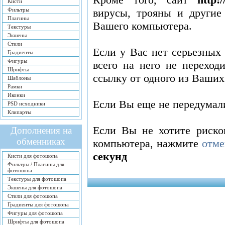
Кисти
Фильтры
вирусы, трояны и другие
Плагины
Вашего компьютера.
Текстуры
Экшены
Стили
Если у Вас нет серьезных
Градиенты
Фигуры
всего на него не переход
Шрифты
ссылку от одного из Ваших
Шаблоны
Рамки
Иконки
Если Вы еще не передумал
PSD исходники
Клипарты
Если Вы не хотите риско
Дополнения на
обменниках
компьютера, нажмите
отме
секунд
Кисти для фотошопа
Фильтры / Плагины для
фотошопа
Текстуры для фотошопа
Экшены для фотошопа
Стили для фотошопа
Градиенты для фотошопа
Фигуры для фотошопа
Шрифты для фотошопа