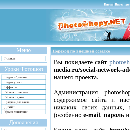
Кисти
|
Видео уро
Меню
Переход по внешней ссылке
Главная
Вы покидаете сайт
photosh
Уроки Фотошоп
media.ru/social-network-ad
нашего проекта.
Видео обучение
Видео уроки
Эффекты
Администрация photosho
Работа с текстом
Работа с фото
содержимое сайта
и нас
Графика для сайта
никаких своих данных, 
Дизайн
Уроки анимации
(особенно
e-mail
,
пароль
Дополнения
Кроме того, сайт
http://