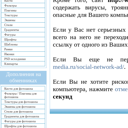
Кисти
Фильтры
содержать вирусы, троя
Плагины
опасные для Вашего компь
Текстуры
Экшены
Стили
Если у Вас нет серьезных
Градиенты
Фигуры
всего на него не переход
Шрифты
ссылку от одного из Ваших
Шаблоны
Рамки
Иконки
Если Вы еще не пер
PSD исходники
Клипарты
media.ru/social-network-ad/
.
Дополнения на
обменниках
Если Вы не хотите риско
компьютера, нажмите
отме
Кисти для фотошопа
Фильтры / Плагины для
секунд
фотошопа
Текстуры для фотошопа
Экшены для фотошопа
Стили для фотошопа
Градиенты для фотошопа
Фигуры для фотошопа
Шрифты для фотошопа