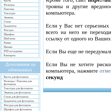
Кисти
Фильтры
трояны и другие вредон
Плагины
компьютера.
Текстуры
Экшены
Стили
Если у Вас нет серьезных
Градиенты
Фигуры
всего на него не переход
Шрифты
ссылку от одного из Ваших
Шаблоны
Рамки
Иконки
Если Вы еще не передумал
PSD исходники
Клипарты
Если Вы не хотите риско
Дополнения на
обменниках
компьютера, нажмите
отме
секунд
Кисти для фотошопа
Фильтры / Плагины для
фотошопа
Текстуры для фотошопа
Экшены для фотошопа
Стили для фотошопа
Градиенты для фотошопа
Фигуры для фотошопа
Шрифты для фотошопа