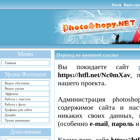
Кисти
|
Видео уро
Меню
Переход по внешней ссылке
Главная
Вы покидаете сайт
Уроки Фотошоп
https://htfl.net/Nc0mXav
, 
нашего проекта.
Видео обучение
Видео уроки
Эффекты
Администрация photosho
Работа с текстом
Работа с фото
содержимое сайта
и нас
Графика для сайта
никаких своих данных, 
Дизайн
Уроки анимации
(особенно
e-mail
,
пароль
Дополнения
Кроме того, сайт
https://h