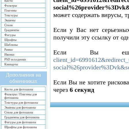
Кисти
Фильтры
social%26provider%3Dvk&
Плагины
может содержать вирусы, 
Текстуры
Экшены
Стили
Если у Вас нет серьезных
Градиенты
Фигуры
получили эту ссылку от од
Шрифты
Шаблоны
Рамки
Если Вы ещ
Иконки
client_id=6991612&redire
PSD исходники
Клипарты
social%26provider%3Dvk&s
Дополнения на
обменниках
Если Вы не хотите рисков
через
5
секунд
Кисти для фотошопа
Фильтры / Плагины для
фотошопа
Текстуры для фотошопа
Экшены для фотошопа
Стили для фотошопа
Градиенты для фотошопа
Фигуры для фотошопа
Шрифты для фотошопа