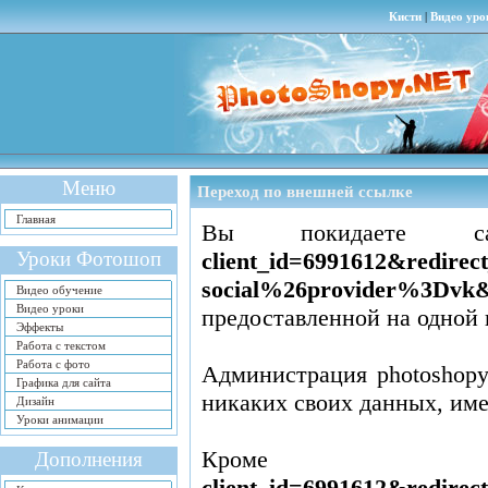
Кисти
|
Видео уро
Меню
Переход по внешней ссылке
Главная
Вы покидаете
Уроки Фотошоп
client_id=6991612&redir
social%26provider%3Dvk&
Видео обучение
Видео уроки
предоставленной на одной 
Эффекты
Работа с текстом
Работа с фото
Администрация photoshopy
Графика для сайта
никаких своих данных, им
Дизайн
Уроки анимации
Кром
Дополнения
client_id=6991612&redir