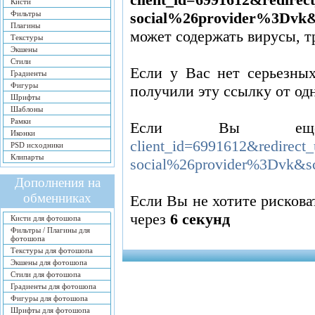
Кисти
Фильтры
social%26provider%3Dvk&s
Плагины
может содержать вирусы, 
Текстуры
Экшены
Стили
Если у Вас нет серьезных
Градиенты
Фигуры
получили эту ссылку от од
Шрифты
Шаблоны
Рамки
Если Вы ещ
Иконки
client_id=6991612&redire
PSD исходники
Клипарты
social%26provider%3Dvk&sc
Дополнения на
обменниках
Если Вы не хотите рисков
через
5
секунд
Кисти для фотошопа
Фильтры / Плагины для
фотошопа
Текстуры для фотошопа
Экшены для фотошопа
Стили для фотошопа
Градиенты для фотошопа
Фигуры для фотошопа
Шрифты для фотошопа