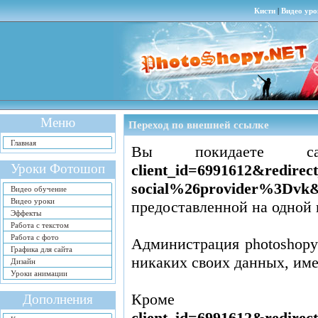
Кисти
|
Видео уро
Меню
Переход по внешней ссылке
Главная
Вы покидаете
Уроки Фотошоп
client_id=6991612&redir
social%26provider%3Dvk&s
Видео обучение
Видео уроки
предоставленной на одной 
Эффекты
Работа с текстом
Работа с фото
Администрация photoshopy
Графика для сайта
никаких своих данных, им
Дизайн
Уроки анимации
Кром
Дополнения
client_id=6991612&redir