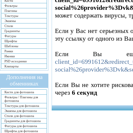
Кисти
Фильтры
social%26provider%3Dvk&
Плагины
может содержать вирусы, 
Текстуры
Экшены
Стили
Если у Вас нет серьезных 
Градиенты
Фигуры
эту ссылку от одного из Ва
Шрифты
Шаблоны
Рамки
Если Вы ещ
Иконки
client_id=6991612&redire
PSD исходники
Клипарты
social%26provider%3Dvk&s
Дополнения на
обменниках
Если Вы не хотите рисков
через
5
секунд
Кисти для фотошопа
Фильтры / Плагины для
фотошопа
Текстуры для фотошопа
Экшены для фотошопа
Стили для фотошопа
Градиенты для фотошопа
Фигуры для фотошопа
Шрифты для фотошопа