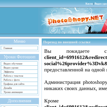
Кисти
|
Видео уро
Меню
Переход по внешней ссылке
Главная
Вы покидаете
Уроки Фотошоп
client_id=6991612&redir
social%26provider%3Dvk&
Видео обучение
Видео уроки
предоставленной на одной 
Эффекты
Работа с текстом
Работа с фото
Администрация photoshopy
Графика для сайта
никаких своих данных, им
Дизайн
Уроки анимации
Кром
Дополнения
client_id=6991612&redir