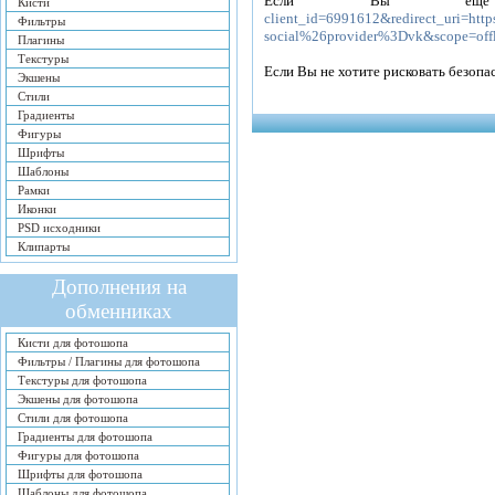
Если Вы еще
Кисти
client_id=6991612&redirect_uri=h
Фильтры
social%26provider%3Dvk&scope=off
Плагины
Текстуры
Если Вы не хотите рисковать безоп
Экшены
Стили
Градиенты
Фигуры
Шрифты
Шаблоны
Рамки
Иконки
PSD исходники
Клипарты
Дополнения на
обменниках
Кисти для фотошопа
Фильтры / Плагины для фотошопа
Текстуры для фотошопа
Экшены для фотошопа
Стили для фотошопа
Градиенты для фотошопа
Фигуры для фотошопа
Шрифты для фотошопа
Шаблоны для фотошопа