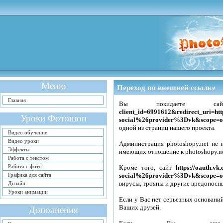
Меню
Переход по внешней ссылке
Главная
Вы покидаете 
client_id=6991612&redirect_uri
Уроки Фотошоп
social%26provider%3Dvk&scope=of
одной из страниц нашего проекта.
Видео обучение
Видео уроки
Администрация photoshopy.net не 
Эффекты
имеющих отношение к photoshopy.n
Работа с текстом
Работа с фото
Кроме того, сайт
https://oauth.
Графика для сайта
social%26provider%3Dvk&scope=of
вирусы, трояны и другие вредоносн
Дизайн
Уроки анимации
Если у Вас нет серьезных оснований
Ваших друзей.
Дополнения