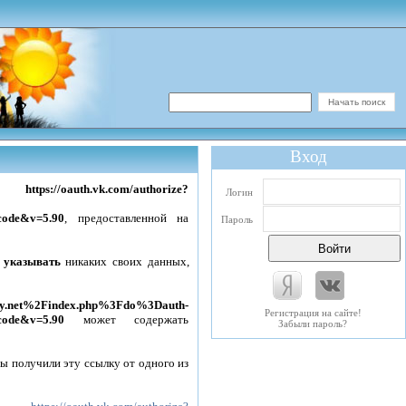
Вход
ке
https://oauth.vk.com/authorize?
Логин
code&v=5.90
, предоставленной на
Пароль
 указывать
никаких своих данных,
opy.net%2Findex.php%3Fdo%3Dauth-
Регистрация на сайте!
code&v=5.90
может содержать
Забыли пароль?
бы получили эту ссылку от одного из