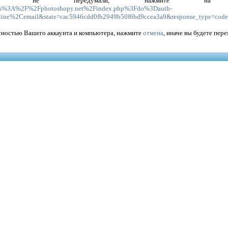
 не передумали, нажмите 
ttps%3A%2F%2Fphotoshopy.net%2Findex.php%3Fdo%3Dauth-
line%2Cemail&state=cac5946cdd0fb2949b50f6bd9ccea3a9&response_type=cod
асностью Вашего аккаунта и компьютера, нажмите
отмена
, иначе вы будете пе