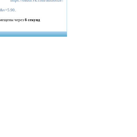
на
https://oauth.vk.com/authorize?
e&v=5.90
.
ремещены через
6
секунд