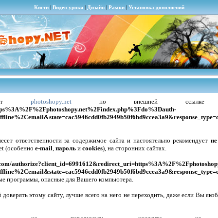
Кисти
|
Видео уроки
|
Дизайн
|
Рамки
|
Установка дополнений
сайт
photoshopy.net
по внешней ссыл
=https%3A%2F%2Fphotoshopy.net%2Findex.php%3Fdo%3Dauth-
fline%2Cemail&state=cac5946cdd0fb2949b50f6bd9ccea3a9&response_type=
несет ответственности за содержимое сайта
и настоятельно рекомендует
не
et (особенно
e-mail
,
пароль
и
cookies
), на сторонних сайтах.
vk.com/authorize?client_id=6991612&redirect_uri=https%3A%2F%2Fphotosh
fline%2Cemail&state=cac5946cdd0fb2949b50f6bd9ccea3a9&response_type=
ые программы, опасные для Вашего компьютера.
 доверять этому сайту, лучше всего на него не переходить, даже если Вы яко