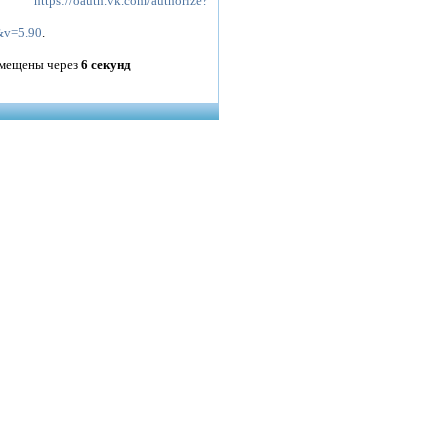
на
https://oauth.vk.com/authorize?
&v=5.90
.
ремещены через
6
секунд