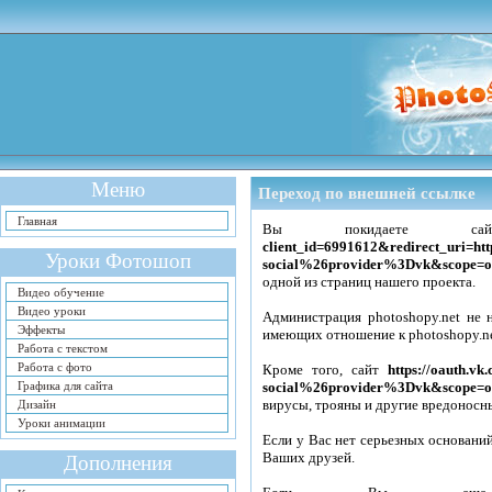
Меню
Переход по внешней ссылке
Главная
Вы покидаете 
client_id=6991612&redirect_uri
Уроки Фотошоп
social%26provider%3Dvk&scope=of
одной из страниц нашего проекта.
Видео обучение
Видео уроки
Администрация photoshopy.net не 
Эффекты
имеющих отношение к photoshopy.n
Работа с текстом
Работа с фото
Кроме того, сайт
https://oauth.
Графика для сайта
social%26provider%3Dvk&scope=of
вирусы, трояны и другие вредоносн
Дизайн
Уроки анимации
Если у Вас нет серьезных оснований
Ваших друзей.
Дополнения