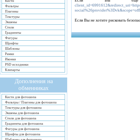
Если Вы еще
Кисти
client_id=6991612&redirect_uri=h
Фильтры
social%26provider%3Dvk&scope=off
Плагины
Текстуры
Если Вы не хотите рисковать безоп
Экшены
Стили
Градиенты
Фигуры
Шрифты
Шаблоны
Рамки
Иконки
PSD исходники
Клипарты
Дополнения на
обменниках
Кисти для фотошопа
Фильтры / Плагины для фотошопа
Текстуры для фотошопа
Экшены для фотошопа
Стили для фотошопа
Градиенты для фотошопа
Фигуры для фотошопа
Шрифты для фотошопа
Шаблоны для фотошопа