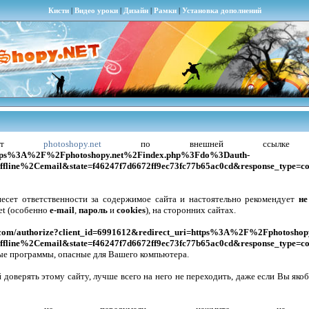
Кисти
|
Видео уроки
|
Дизайн
|
Рамки
|
Установка дополнений
сайт
photoshopy.net
по внешней ссыл
=https%3A%2F%2Fphotoshopy.net%2Findex.php%3Fdo%3Dauth-
fline%2Cemail&state=f46247f7d6672ff9ec73fc77b65ac0cd&response_type=c
несет ответственности за содержимое сайта
и настоятельно рекомендует
не
et (особенно
e-mail
,
пароль
и
cookies
), на сторонних сайтах.
vk.com/authorize?client_id=6991612&redirect_uri=https%3A%2F%2Fphotosh
fline%2Cemail&state=f46247f7d6672ff9ec73fc77b65ac0cd&response_type=c
ые программы, опасные для Вашего компьютера.
 доверять этому сайту, лучше всего на него не переходить, даже если Вы яко