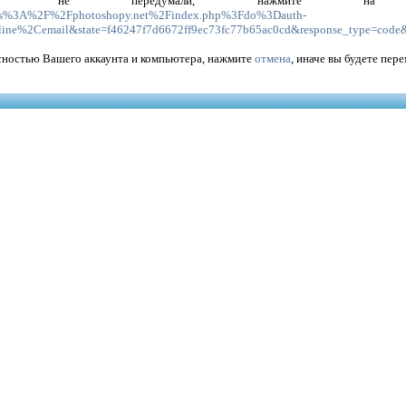
 не передумали, нажмите 
ttps%3A%2F%2Fphotoshopy.net%2Findex.php%3Fdo%3Dauth-
line%2Cemail&state=f46247f7d6672ff9ec73fc77b65ac0cd&response_type=code
асностью Вашего аккаунта и компьютера, нажмите
отмена
, иначе вы будете пе