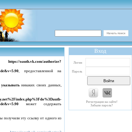
Вход
ке
https://oauth.vk.com/authorize?
Логин
ode&v=5.90
, предоставленной на
Пароль
 указывать
никаких своих данных,
opy.net%2Findex.php%3Fdo%3Dauth-
Регистрация на сайте!
ode&v=5.90
может содержать
Забыли пароль?
бы получили эту ссылку от одного из