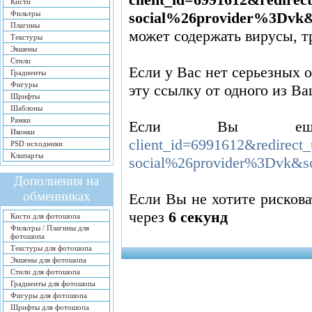
Кисти
Фильтры
social%26provider%3Dvk&
Плагины
может содержать вирусы, 
Текстуры
Экшены
Стили
Если у Вас нет серьезных 
Градиенты
Фигуры
эту ссылку от одного из Ва
Шрифты
Шаблоны
Рамки
Если Вы ещ
Иконки
client_id=6991612&redire
PSD исходники
Клипарты
social%26provider%3Dvk&s
Дополнения на
обменниках
Если Вы не хотите рисков
через
5
секунд
Кисти для фотошопа
Фильтры / Плагины для
фотошопа
Текстуры для фотошопа
Экшены для фотошопа
Стили для фотошопа
Градиенты для фотошопа
Фигуры для фотошопа
Шрифты для фотошопа