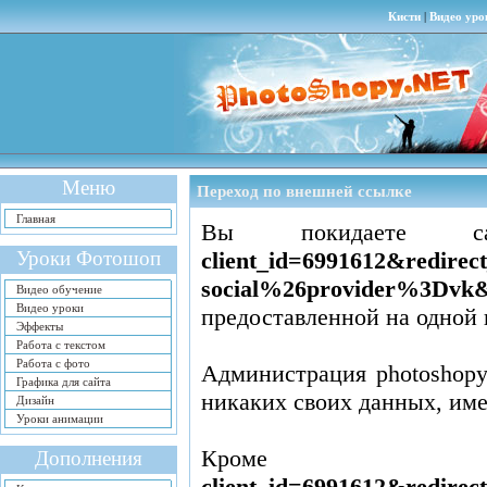
Кисти
|
Видео уро
Меню
Переход по внешней ссылке
Главная
Вы покидаете
Уроки Фотошоп
client_id=6991612&redir
social%26provider%3Dvk&
Видео обучение
Видео уроки
предоставленной на одной 
Эффекты
Работа с текстом
Работа с фото
Администрация photoshopy
Графика для сайта
никаких своих данных, им
Дизайн
Уроки анимации
Кром
Дополнения
client_id=6991612&redir