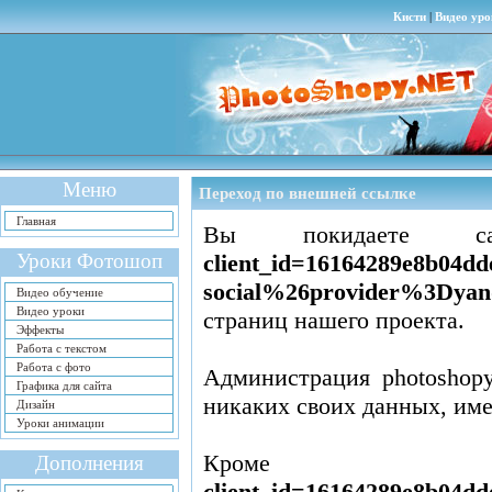
Кисти
|
Видео уро
Меню
Переход по внешней ссылке
Главная
Вы покидаете
Уроки Фотошоп
client_id=16164289e8b04
social%26provider%3Dyan
Видео обучение
Видео уроки
страниц нашего проекта.
Эффекты
Работа с текстом
Работа с фото
Администрация photoshopy
Графика для сайта
никаких своих данных, им
Дизайн
Уроки анимации
Кром
Дополнения
client_id=16164289e8b04