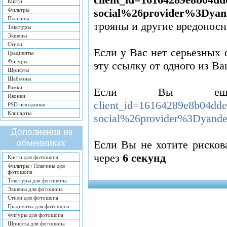
Кисти
Фильтры
social%26provider%3Dyan
Плагины
трояны и другие вредонос
Текстуры
Экшены
Стили
Если у Вас нет серьезных 
Градиенты
Фигуры
эту ссылку от одного из Ва
Шрифты
Шаблоны
Рамки
Если Вы ещ
Иконки
client_id=16164289e8b04d
PSD исходники
Клипарты
social%26provider%3Dyande
Дополнения на
обменниках
Если Вы не хотите рисков
через
6
секунд
Кисти для фотошопа
Фильтры / Плагины для
фотошопа
Текстуры для фотошопа
Экшены для фотошопа
Стили для фотошопа
Градиенты для фотошопа
Фигуры для фотошопа
Шрифты для фотошопа