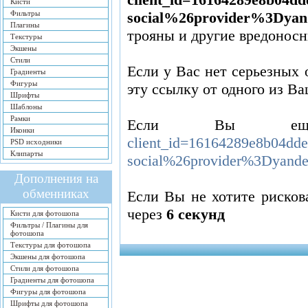
Кисти
Фильтры
social%26provider%3Dyand
Плагины
трояны и другие вредонос
Текстуры
Экшены
Стили
Если у Вас нет серьезных 
Градиенты
Фигуры
эту ссылку от одного из Ва
Шрифты
Шаблоны
Рамки
Если Вы ещ
Иконки
client_id=16164289e8b04d
PSD исходники
Клипарты
social%26provider%3Dyande
Дополнения на
обменниках
Если Вы не хотите рисков
через
6
секунд
Кисти для фотошопа
Фильтры / Плагины для
фотошопа
Текстуры для фотошопа
Экшены для фотошопа
Стили для фотошопа
Градиенты для фотошопа
Фигуры для фотошопа
Шрифты для фотошопа