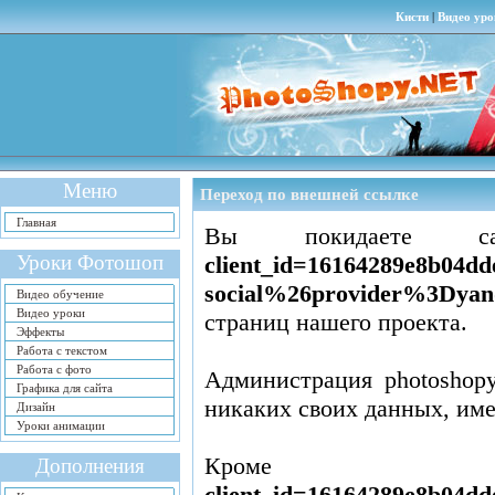
Кисти
|
Видео уро
Меню
Переход по внешней ссылке
Главная
Вы покидаете
Уроки Фотошоп
client_id=16164289e8b04
social%26provider%3Dyand
Видео обучение
Видео уроки
страниц нашего проекта.
Эффекты
Работа с текстом
Работа с фото
Администрация photoshopy
Графика для сайта
никаких своих данных, им
Дизайн
Уроки анимации
Кром
Дополнения
client_id=16164289e8b04