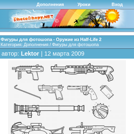
Дополнения
Уроки
Вход
Фигуры для фотошопа - Оружие из Half-Life 2
Категория:
Дополнения
/
Фигуры для фотошопа
автор:
Lektor
| 12 марта 2009