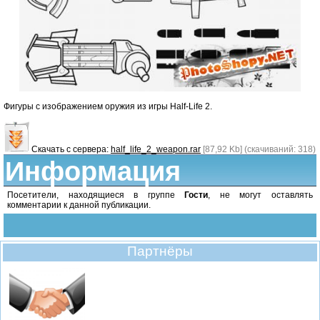
Фигуры с изображением оружия из игры Half-Life 2.
Скачать с сервера:
half_life_2_weapon.rar
[87,92 Kb] (cкачиваний: 318)
Информация
Посетители, находящиеся в группе
Гости
, не могут оставлять
комментарии к данной публикации.
Партнёры