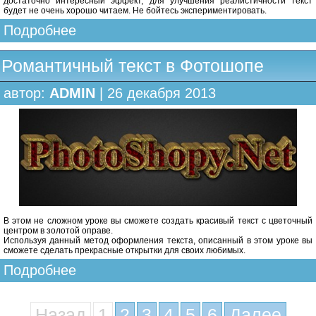
достаточно интересный эффект, для улучшения реалистичности текст
будет не очень хорошо читаем. Не бойтесь экспериментировать.
Подробнее
Романтичный текст в Фотошопе
автор:
ADMIN
| 26 декабря 2013
В этом не сложном уроке вы сможете создать красивый текст с цветочный
центром в золотой оправе.
Используя данный метод оформления текста, описанный в этом уроке вы
сможете сделать прекрасные открытки для своих любимых.
Подробнее
Назад
1
2
3
4
5
6
Далее