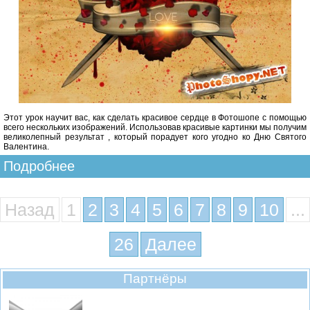
Этот урок научит вас, как сделать красивое сердце в Фотошопе с помощью
всего нескольких изображений. Использовав красивые картинки мы получим
великолепный результат , который порадует кого угодно ко Дню Святого
Валентина.
Подробнее
Назад
1
2
3
4
5
6
7
8
9
10
...
26
Далее
Партнёры