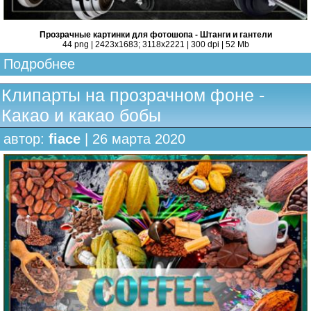
Прозрачные картинки для фотошопа - Штанги и гантели
44 png | 2423x1683; 3118х2221 | 300 dpi | 52 Mb
Подробнее
Клипарты на прозрачном фоне -
Какао и какао бобы
автор:
fiace
| 26 марта 2020