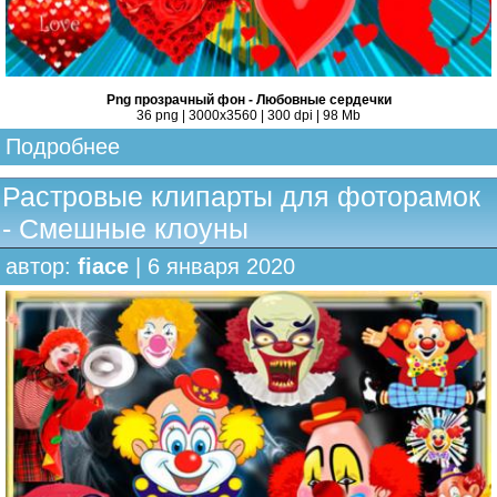
Png прозрачный фон - Любовные сердечки
36 png | 3000х3560 | 300 dpi | 98 Mb
Подробнее
Растровые клипарты для фоторамок
- Смешные клоуны
автор:
fiace
| 6 января 2020