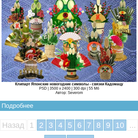
Клипарт Японские новогодние символы - связки Кадомацу
PSD | 3500 х 2400 | 300 dpi | 55 Мб
Автор: Severom
Подробнее
Назад
1
2
3
4
5
6
7
8
9
10
...