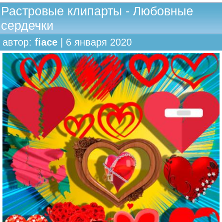
Растровые клипарты - Любовные
сердечки
автор:
fiace
| 6 января 2020