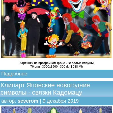
Картинки на прозрачном фоне - Веселые клоуны
76 png | 3000х3560 | 300 dpi | 588 Mb
Подробнее
Клипарт Японские новогодние
символы - связки Кадомацу
автор:
severom
| 9 декабря 2019