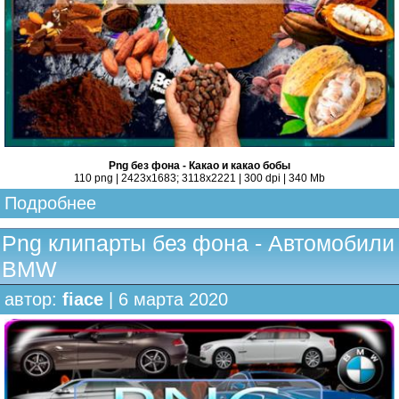
Png без фона - Какао и какао бобы
110 png | 2423x1683; 3118х2221 | 300 dpi | 340 Mb
Подробнее
Png клипарты без фона - Автомобили
BMW
автор:
fiace
| 6 марта 2020