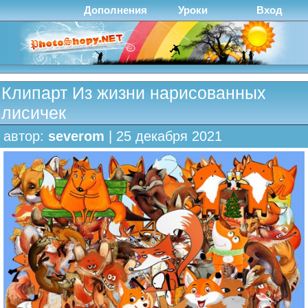
Дополнения
Уроки
Вход
Клипарт Из жизни нарисованных
лисичек
автор:
severom
| 25 декабря 2021