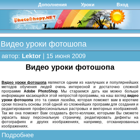
Дополнения
Уроки
Вход
Видео уроки фотошопа
автор:
Lektor
| 15 июня 2009
Видео уроки фотошопа
Видео уроки фотошопа
являются одним из наилучших и популярнейших
методов обучения людей очень интересной и достаточно сложной
программе
Adobe PhotoShop
. Мы стараемся дать как можно больше
информации касающейся этой непростой программы, на наш взгляд
видео
уроки фотошопа
это та самая лазейка, которая поможет вам в короткие
сроки познать основы этой одной из сложнейших программ для создания и
редактирования профессиональных растровых и векторных изображений.
Так же она поможет Вам создавать фото-коллажи, которыми Вы сможете
украсить вашу персональную страничку, редактировать дефекты на
фотографиях и других изображениях, например, отсканированных
изображениях.
Подробнее