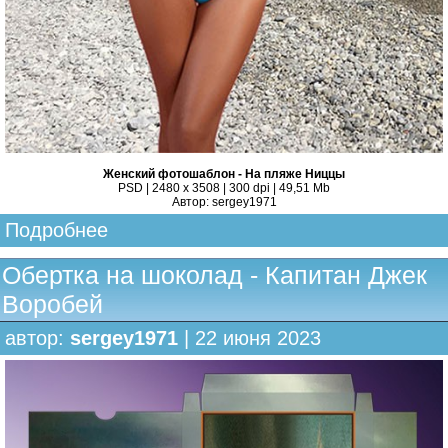
Женский фотошаблон - На пляже Ниццы
PSD | 2480 x 3508 | 300 dpi | 49,51 Mb
Автор: sergey1971
Подробнее
Обертка на шоколад - Капитан Джек
Воробей
автор:
sergey1971
| 22 июня 2023