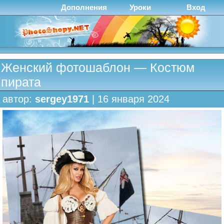
Дополнения
Уроки
Вход
Женский фотошаблон — Костюм
пирата
автор:
sergey1971
| 16 января 2024