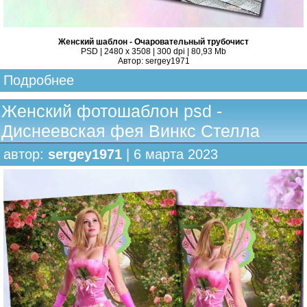
Женский шаблон - Очаровательный трубочист
PSD | 2480 x 3508 | 300 dpi | 80,93 Mb
Автор: sergey1971
Подробнее
Женский фотошаблон psd -
Диснеевская фея Винкс Стелла
автор:
sergey1971
| 6 марта 2023