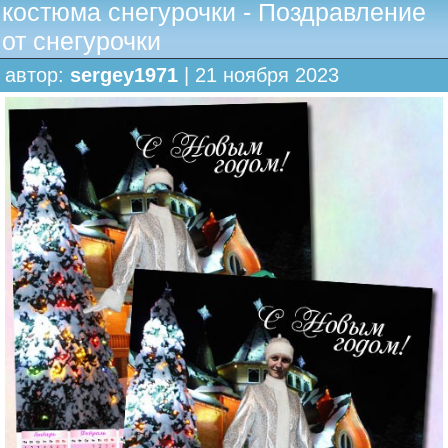
костюма снегурочки - Поздравление
от снегурочки
автор:
sergey1971
| 21 ноября 2023