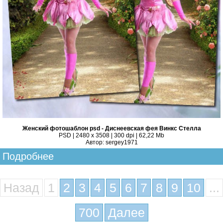
Женский фотошаблон psd - Диснеевская фея Винкс Стелла
PSD | 2480 x 3508 | 300 dpi | 62,22 Mb
Автор: sergey1971
Подробнее
Назад
1
2
3
4
5
6
7
8
9
10
...
700
Далее