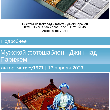
Обертка на шоколад - Капитан Джек Воробей
PSD + PNG | 2480 x 3508 | 300 dpi | 71,14 MB
Автор: sergey1971
Подробнее
Мужской фотошаблон - Джин над
Парижем
автор:
sergey1971
| 13 апреля 2023