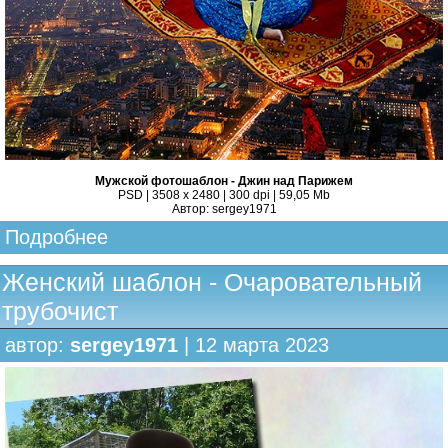
Мужской фотошаблон - Джин над Парижем
PSD | 3508 x 2480 | 300 dpi | 59,05 Mb
Автор: sergey1971
Подробнее
Женский шаблон - Очаровательный
трубочист
автор:
sergey1971
| 12 марта 2023