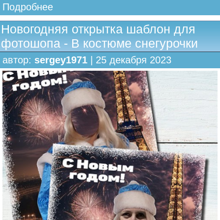
Подробнее
Новогодняя открытка шаблон для
фотошопа - В костюме снегурочки
автор:
sergey1971
| 25 декабря 2023