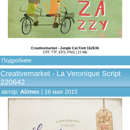
Creativemarket - Jungle Cat Font 162636
OTF, TTF, EPS, PNG | 15 Mb
Подробнее
Creativemarket - La Veronique Script
220642
автор:
Alimec
| 16 мая 2015