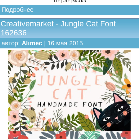
TTF | OTF | 64.3 KB
Подробнее
Creativemarket - Jungle Cat Font
162636
автор:
Alimec
| 16 мая 2015