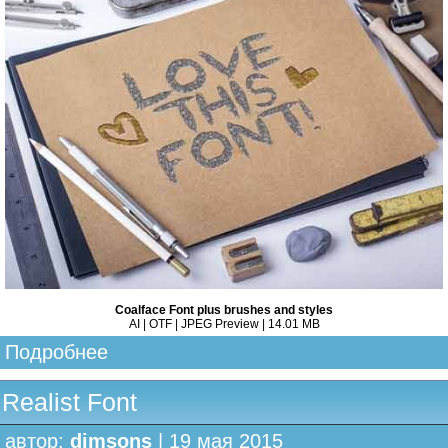
Coalface Font plus brushes and styles
AI | OTF | JPEG Preview | 14.01 MB
Подробнее
Realist Font
автор:
dimsons
| 19 мая 2015