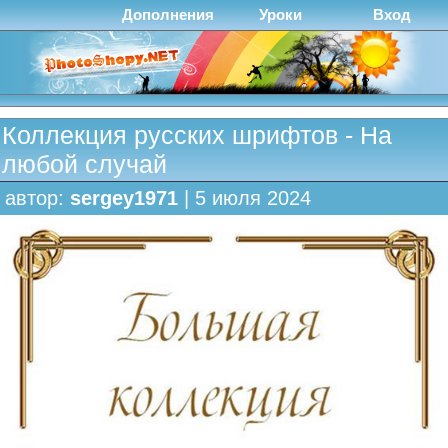
Дополнения
Уроки
Вход
Коллекция русских шрифтов - На
любой случай
автор:
sergey1971
| 5 июля 2024