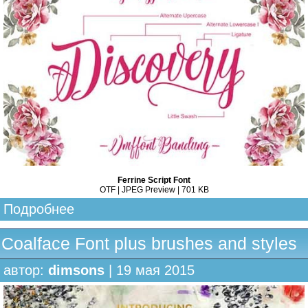
Ferrine Script Font
OTF | JPEG Preview | 701 KB
Подробнее
Coalface Font plus brushes and styles
автор:
dimsons
| 19 мая 2015