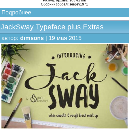
Размер архива: 103.42 Mb
Сборник собрал: sergey1971
Подробнее
JackSway Typeface plus Extras
автор:
dimsons
| 19 мая 2015