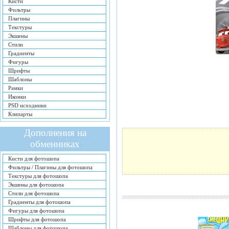
Кисти
Фильтры
Плагины
Текстуры
Экшены
Стили
Градиенты
Фигуры
Шрифты
Шаблоны
Рамки
Иконки
PSD исходники
Клипарты
Дополнения на
обменниках
Кисти для фотошопа
Фильтры / Плагины для фотошопа
Текстуры для фотошопа
Экшены для фотошопа
Стили для фотошопа
Градиенты для фотошопа
Фигуры для фотошопа
Шрифты для фотошопа
Шаблоны для фотошопа