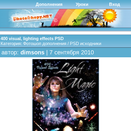
Дополнения
Уроки
Вход
400 visual, lighting effects PSD
Категория:
Фотошоп дополнения
/
PSD исходники
автор:
dimsons
| 7 сентября 2010