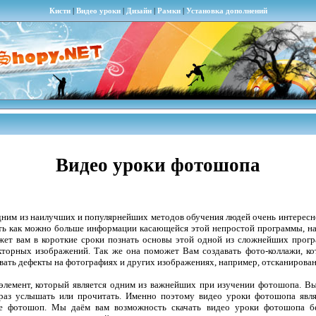
Кисти
|
Видео уроки
|
Дизайн
|
Рамки
|
Установка дополнений
Видео уроки фотошопа
дним из наилучших и популярнейших методов обучения людей очень интересн
ть как можно больше информации касающейся этой непростой программы, на
ожет вам в короткие сроки познать основы этой одной из сложнейших прог
кторных изображений. Так же она поможет Вам создавать фото-коллажи, к
вать дефекты на фотографиях и других изображениях, например, отсканирова
элемент, который является одним из важнейших при изучении фотошопа. Вы 
о раз услышать или прочитать. Именно поэтому видео уроки фотошопа яв
е фотошоп. Мы даём вам возможность скачать видео уроки фотошопа бес