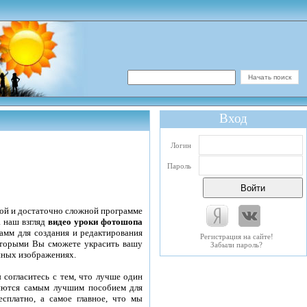
Вход
Логин
Пароль
ой и достаточно сложной программе
 наш взгляд
видео уроки фотошопа
рамм для создания и редактирования
Регистрация на сайте!
оторыми Вы сможете украсить вашу
Забыли пароль?
нных изображениях.
согласитесь с тем, что лучше один
ляются самым лучшим пособием для
платно, а самое главное, что мы