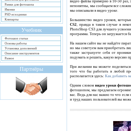
видео файлы примерно в 10-50 раз, 
Рамки для фотошопа
непонятны, мы сообщаем все сложны
Иконки
мы описывали в видео уроке.
PSD исходники
Большинство видео уроков, которы
Клипарты
CS2
, правда в таком случае в не
PhotoShop CS3 для лучшего усвоени
Учебник
программа. Теперь он загружается 
Фотошоп статьи
На нашем сайте вы не найдёте пира
Основы работы
но мы советуем вам приобретать ли
Установка дополнений
также застрахуете себя от прони
Описание инструментов
подумать и решить, какую версию п
Разное
При желании вы можете поделиться 
Партнёры
того что бы работать в любой пр
располагается здесь:
Как добавить м
Одним словом
видео уроки фотош
фотошопом, мы предлагаем огромней
вас. Ведь для нас важно то что если
и труд наших пользователей вы може