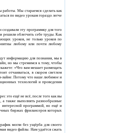
 работы. Мы стараемся сделать как
аться по видео урокам гораздо легче
и создавали эту программку для того
ни решили облегчить себе труды. Как
ающих уроков, не только уроков по
понятны любому или почти любому
щут информацию для познания, мы в
айн, но мы стремимся к тому, чтобы
 скажете: «Что вам мешает размещать
тоит отчаиваться, в скором светлом
н-лайне. Потому что наше любимое и
вационных технологий и проведения
с это ещё не всё, после того как вы
, а также выполнять разнообразные
ко интересной программой, но ещё и
личных биржах фрилансеров которых
рафик могли без ущёрба для своего
ая видео файлы. Нам удаётся сжать