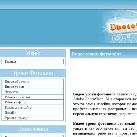
Меню
Видео уроки фотошопа
Главная
Уроки Фотошоп
Видео обучение
Видео уроки
Эффекты
Видео уроки фотошопа
являются о
Работа с текстом
Adobe PhotoShop. Мы стараемся да
Работа с фото
это та самая лазейка, которая пом
Графика для сайта
профессиональных растровых и ве
Дизайн
персональную страничку, редактиро
Уроки анимации
Видео уроки фотошопа
это некий 
Дополнения
увидеть как это делается чем ст
начинающих работать в программ