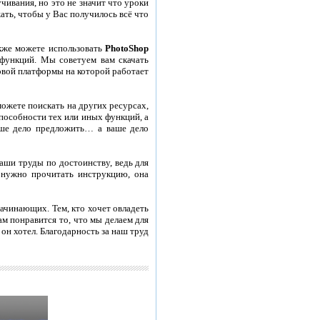
чивания, но это не значит что уроки
ть, чтобы у Вас получилось всё что
акже можете использовать
PhotoShop
 функций. Мы советуем вам скачать
овой платформы на которой работает
ожете поискать на других ресурсах,
пособности тех или иных функций, а
аше дело предложить… а ваше дело
аши труды по достоинству, ведь для
 нужно прочитать инструкцию, она
ачинающих. Тем, кто хочет овладеть
м понравится то, что мы делаем для
 он хотел. Благодарность за наш труд