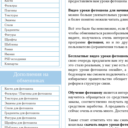
предоставляем вам уроки фотошопа н
Кисти
Фильтры
Видео уроки фотошопа для начи
Плагины
можно больше увлекательных уроков,
Текстуры
и более понятно нежили читать длин
Экшены
Стили
Всё это было бы невозможно, если б
Градиенты
чтобы обмениваться разнообразными 
Фигуры
видите, получилось очень интерес
Шрифты
программе
фотошоп
, но и по др
Шаблоны
пользователю (ограничения только в
Рамки
Иконки
Бесплатные видео уроки фотошоп
PSD исходники
свою очередь предлагаем вам эту в
Клипарты
это стало реальным, у нас уже есть
видео уроки фотошопа онлайн», а м
Дополнения на
бедующем мы сможем подключить себ
избираемое правительство обещает
обменниках
реформ в структуре связи.
Кисти для фотошопа
Обучение фотошопу
является интер
Фильтры / Плагины для фотошопа
научитесь обращаться со средства
Текстуры для фотошопа
заказы, соответственно получать п
Экшены для фотошопа
средством заработка. А продавать
Стили для фотошопа
сейчас очень и очень много. Достат
Градиенты для фотошопа
Фигуры для фотошопа
Также стоит отметить что мы сжим
Шрифты для фотошопа
кошелька
скачать видео уроки фо
Шаблоны для фотошопа