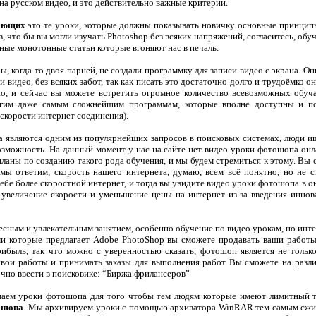
а русском видео, и это действительно важные критерии.
нающих
это те уроки, которые должны показывать новичку основные принципы
 что бы вы могли изучать Photoshop без всяких напряжений, согласитесь, обуч
ные монотонные статьи которые вгоняют нас в печаль.
ы, когда-то двоя парней, не создали программку для записи видео с экрана. Он
видео, без всяких забот, так как писать это достаточно долго и трудоёмко о
но, и сейчас вы можете встретить огромное количество всевозможных обуч
угим даже самым сложнейшим программам, которые вполне доступны и 
 скорости интернет соединения).
а
являются одним из популярнейших запросов в поисковых системах, люди и
озможность. На данный момент у нас на сайте нет видео уроки фотошопа онл
 планы по созданию такого рода обучения, и мы будем стремиться к этому. Вы
ы ответим, скорость нашего интернета, думаю, всем всё понятно, но не с
е более скоростной интернет, и тогда вы увидите видео уроки фотошопа в о
 увеличение скорости и уменьшение цены на интернет из-за введения инно
есным и увлекательным занятием, особенно обучение по видео урокам, но интере
ми которые предлагает Adobe PhotoShop вы сможете продавать ваши работы
рибыль, так что можно с уверенностью сказать, фотошоп является не толь
 свои работы и принимать заказы для выполнения работ Вы сможете на раз
очно ввести в поисковике: “Биржа фрилансеров”
аем уроки фотошопа для того чтобы тем людям которые имеют лимитный т
тошопа
. Мы архивируем уроки с помощью архиватора WinRAR тем самым сжим