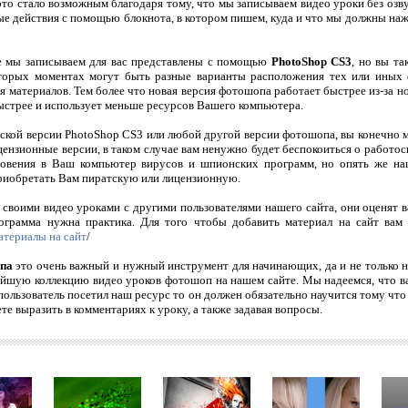
это стало возможным благодаря тому, что мы записываем видео уроки без озву
е действия с помощью блокнота, в котором пишем, куда и что мы должны нажа
е мы записываем для вас представлены с помощью
PhotoShop CS3
, но вы т
которых моментах могут быть разные варианты расположения тех или иных
я материалов. Тем более что новая версия фотошопа работает быстрее из-за н
быстрее и использует меньше ресурсов Вашего компьютера.
тской версии PhotoShop CS3 или любой другой версии фотошопа, вы конечно м
цензионные версии, в таком случае вам ненужно будет беспокоиться о работос
кновения в Ваш компьютер вирусов и шпионских программ, но опять же н
риобретать Вам пиратскую или лицензионную.
своими видео уроками с другими пользователями нашего сайта, они оценят в
ограмма нужна практика. Для того чтобы добавить материал на сайт вам
атериалы на сайт
/
опа
это очень важный и нужный инструмент для начинающих, да и не только н
шую коллекцию видео уроков фотошоп на нашем сайте. Мы надеемся, что ва
 пользователь посетил наш ресурс то он должен обязательно научится тому что
те выразить в комментариях к уроку, а также задавая вопросы.