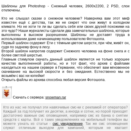
Шаблоны для Photoshop - Снежный человек, 2600х2200, 2 PSD, слои
отключены.
Кто не слышал сказки о снежном человеке? Наверняка вам этот миф
известен ещё с детства, так же не секрет что они живут в холодном
климате. Но не хоти те ли вы сделать себя или своих друзей похожими на
это чудо? Наши журналисты сделали два замечательных шаблона, которые
выполнены в высоком разрешении. Шаблоны не доставят труда в
использовании даже начинающему пользователю Фотошопа.
Первый шаблон содержит Ети с тёмным цветом шерсти, при чём, живёт он,
судя по заднему фону в лесу.
Второй шаблон напротив содержит Снежного человека на фоне снега и с
более светлой шерстью.
Главным стимулом скачать данный шаблон является не только хорошее
качество выполненной работы, но и тот факт, что архив с файлами
находиться на нашем сервере в Германии, что обеспечит вам мгновенное
скачивание на высокой скорости и без ожидания. Естественно мы не
возьмём с вас ни копейки!
Открыть файлы из архива способна любая версия Фотошопа.
Скачать с сервера:
snowman.rar
Кто из нас не получал эти навязчивые смс-ки с рекламой от оператора?
Каждый за год получает их десятки, а иногда и сотни, но порой приходят
достаточно важные смс оповещения, например смс из банка о снятии
средств с карты. Всё о таких уведомлениях на мобильный телефон вы
можете узнать из статьи -
смс уведомление
. Так же смс оповещения
служат отличным выходом для кампаний, которым не хватает