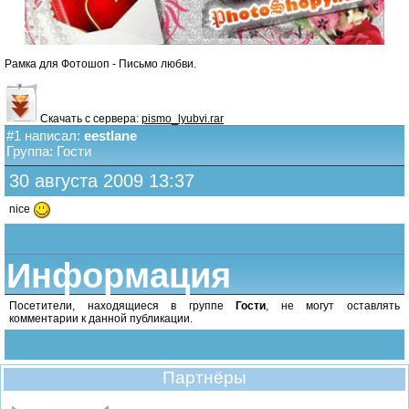
Рамка для Фотошоп - Письмо любви.
Скачать с сервера:
pismo_lyubvi.rar
#1 написал:
eestlane
Группа: Гости
30 августа 2009 13:37
nice
Информация
Посетители, находящиеся в группе
Гости
, не могут оставлять
комментарии к данной публикации.
Партнёры