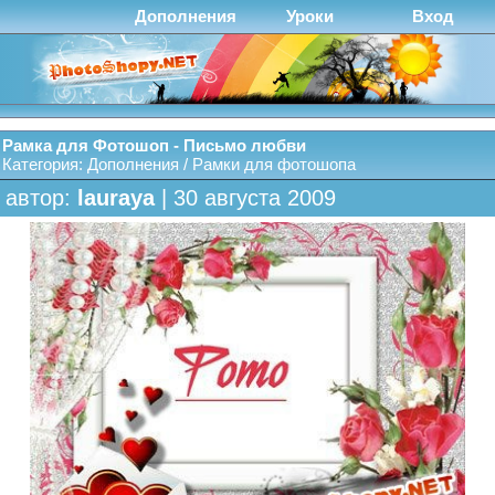
Дополнения
Уроки
Вход
Рамка для Фотошоп - Письмо любви
Категория:
Дополнения
/
Рамки для фотошопа
автор:
lauraya
| 30 августа 2009