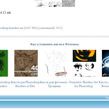
 4.11 mb.
toshop-brushes.rar
[4,01 Mb] (cкачиваний: 912)
Как установить кисти в Фотошоп
otoshop
Кисти для Photoshop
Кисти для фотошоп -
Futuristic Brushes Set
Кисти 
rushes
Brushes of Dirt
Трещины
for Photoshop
Reso
Пр