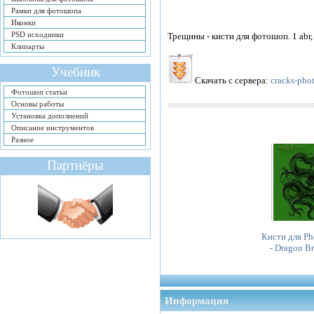
Рамки для фотошопа
Иконки
PSD исходники
Трещины - кисти для фотошоп. 1 abr,
Клипарты
Учебник
Скачать с сервера:
cracks-pho
Фотошоп статьи
Основы работы
Установка дополнений
Описание инструментов
Разное
Партнёры
Кисти для Ph
- Dragon B
Информация