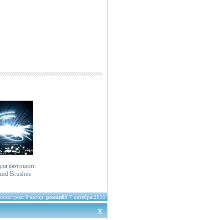
для фотошоп:
und Brushes
осмотров: 0 автор:
роман82
7 октября 2011
X