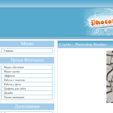
Меню
Cracks – Photoshop Brushes
Главная
Уроки Фотошоп
Видео обучение
Видео уроки
Эффекты
Работа с текстом
Работа с фото
Графика для сайта
Дизайн
Уроки анимации
Дополнения