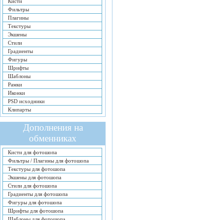
Кисти
Фильтры
Плагины
Текстуры
Экшены
Стили
Градиенты
Фигуры
Шрифты
Шаблоны
Рамки
Иконки
PSD исходники
Клипарты
Дополнения на
обменниках
Кисти для фотошопа
Фильтры / Плагины для фотошопа
Текстуры для фотошопа
Экшены для фотошопа
Стили для фотошопа
Градиенты для фотошопа
Фигуры для фотошопа
Шрифты для фотошопа
Шаблоны для фотошопа