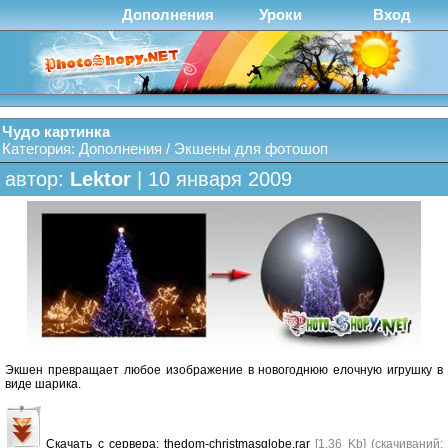
Дополнения
Уроки
Вход
Чудо картинка
Категория:
Дополнения
/
Экшены для фотошоп
автор:
Lektor
| 10 января 2009
Экшен превращает любое изображение в новогоднюю елочную игрушку в
виде шарика.
Скачать с сервера:
thedom-christmasglobe.rar
[1,36 Kb] (cкачиваний: