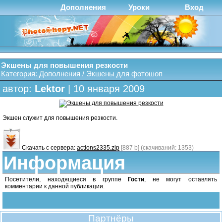
Дополнения
Уроки
Вход
Экшены для повышения резкости
Категория:
Дополнения
/
Экшены для фотошоп
автор:
Lektor
| 10 января 2009
Экшен служит для повышения резкости.
Скачать с сервера:
actions2335.zip
[887 b] (cкачиваний: 1353)
Информация
Посетители, находящиеся в группе
Гости
, не могут оставлять
комментарии к данной публикации.
Партнёры