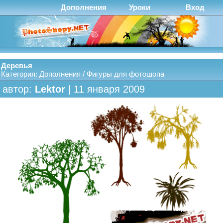
Дополнения
Уроки
Вход
Деревья
Категория:
Дополнения
/
Фигуры для фотошопа
автор:
Lektor
| 11 января 2009