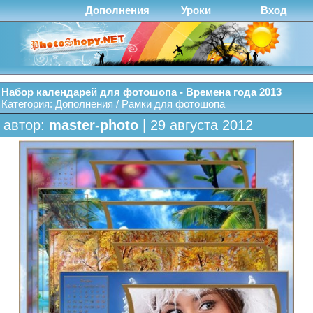
Дополнения
Уроки
Вход
Набор календарей для фотошопа - Времена года 2013
Категория:
Дополнения
/
Рамки для фотошопа
автор:
master-photo
| 29 августа 2012