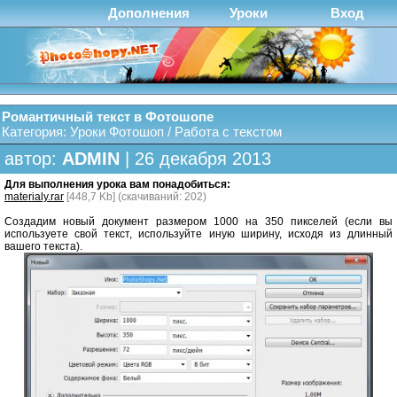
Дополнения
Уроки
Вход
Романтичный текст в Фотошопе
Категория:
Уроки Фотошоп
/
Работа с текстом
автор:
ADMIN
| 26 декабря 2013
Для выполнения урока вам понадобиться:
materialy.rar
[448,7 Kb] (cкачиваний: 202)
Создадим новый документ размером 1000 на 350 пикселей (если вы
используете свой текст, используйте иную ширину, исходя из длинный
вашего текста).