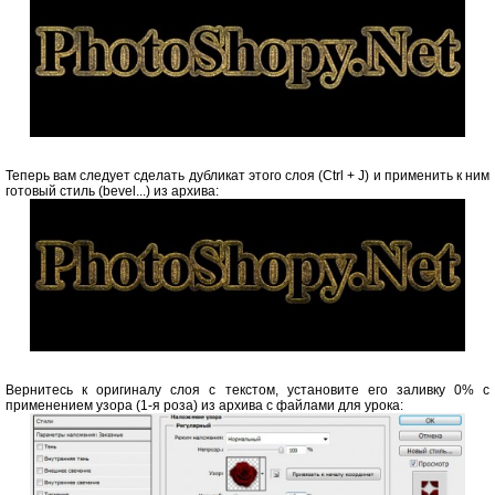
Теперь вам следует сделать дубликат этого слоя (Ctrl + J) и применить к ним
готовый стиль (bevel...) из архива:
Вернитесь к оригиналу слоя с текстом, установите его заливку 0% с
применением узора (1-я роза) из архива с файлами для урока: