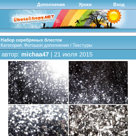
Дополнения
Уроки
Вход
Набор серебряных блесток
Категория:
Фотошоп дополнения
/
Текстуры
автор:
michaa47
| 21 июля 2015