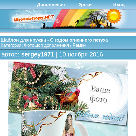
Дополнения
Уроки
Вход
Шаблон для кружки - С годом огненного петуха
Категория:
Фотошоп дополнения
/
Рамки
автор:
sergey1971
| 10 ноября 2016