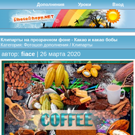
Дополнения
Уроки
Вход
Клипарты на прозрачном фоне - Какао и какао бобы
Категория:
Фотошоп дополнения
/
Клипарты
автор:
fiace
| 26 марта 2020