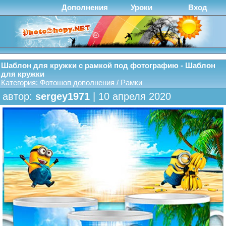
Дополнения
Уроки
Вход
Шаблон для кружки с рамкой под фотографию - Шаблон
для кружки
Категория:
Фотошоп дополнения
/
Рамки
автор:
sergey1971
| 10 апреля 2020