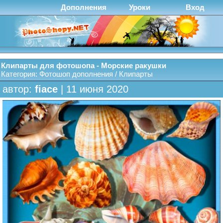
Дополнения
Уроки
Вход
Клипарты для фотошопа - Морские ракушки
Категория:
Фотошоп дополнения
/
Клипарты
автор:
fiace
| 11 июня 2020