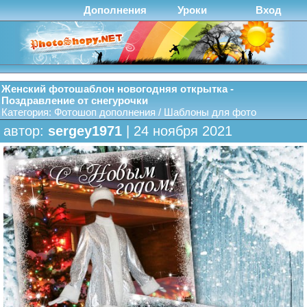
Дополнения
Уроки
Вход
Женский фотошаблон новогодняя открытка -
Поздравление от снегурочки
Категория:
Фотошоп дополнения
/
Шаблоны для фото
автор:
sergey1971
| 24 ноября 2021