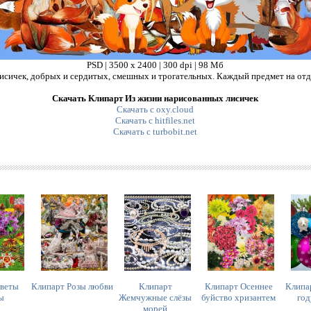
PSD | 3500 х 2400 | 300 dpi | 98 Мб
сичек, добрых и сердитых, смешных и трогательных. Каждый предмет на отдел
Скачать Клипарт Из жизни нарисованных лисичек
Скачать с oxy.cloud
Скачать с hitfiles.net
Скачать с turbobit.net
Цветы
Клипарт Розы любви
Клипарт
Клипарт Осеннее
Клипа
ы
Жемчужные слёзы
буйство хризантем
год
морей