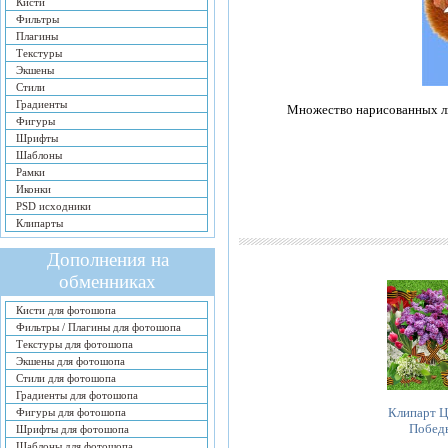
Кисти
Фильтры
Плагины
Текстуры
Экшены
Стили
Градиенты
Множество нарисованных ли
Фигуры
Шрифты
Шаблоны
Рамки
Иконки
PSD исходники
Клипарты
Дополнения на
обменниках
Кисти для фотошопа
Фильтры / Плагины для фотошопа
Текстуры для фотошопа
Экшены для фотошопа
Стили для фотошопа
Градиенты для фотошопа
Клипарт 
Фигуры для фотошопа
Побед
Шрифты для фотошопа
Шаблоны для фотошопа