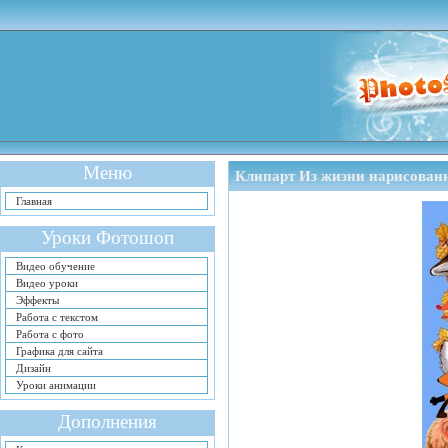
Меню
Клипарт Из жизни нарисован
Главная
Уроки Фотошоп
Видео обучение
Видео уроки
Эффекты
Работа с текстом
Работа с фото
Графика для сайта
Дизайн
Уроки анимации
Дополнения