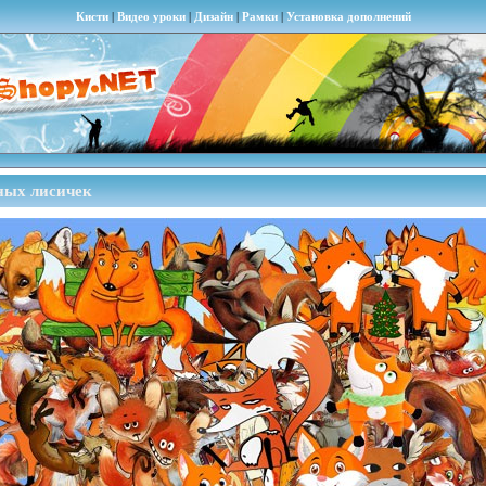
Кисти
|
Видео уроки
|
Дизайн
|
Рамки
|
Установка дополнений
ных лисичек