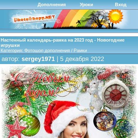
Дополнения
Уроки
Вход
Настенный календарь-рамка на 2023 год - Новогодние
игрушки
Категория:
Фотошоп дополнения
/
Рамки
автор:
sergey1971
| 5 декабря 2022