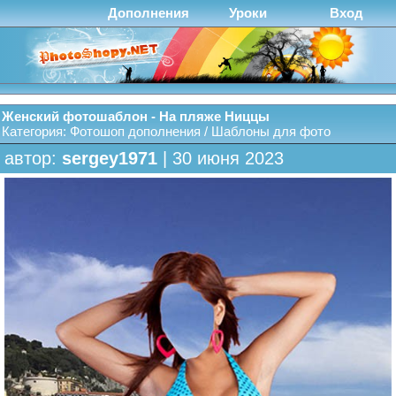
Дополнения
Уроки
Вход
Женский фотошаблон - На пляже Ниццы
Категория:
Фотошоп дополнения
/
Шаблоны для фото
автор:
sergey1971
| 30 июня 2023