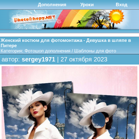
Дополнения
Уроки
Вход
Женский костюм для фотомонтажа - Девушка в шляпе в
Питере
Категория:
Фотошоп дополнения
/
Шаблоны для фото
автор:
sergey1971
| 27 октября 2023