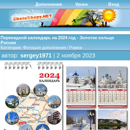
Дополнения
Уроки
Вход
Перекидной календарь на 2024 год - Золотое кольцо
России
Категория:
Фотошоп дополнения
/
Рамки
автор:
sergey1971
| 2 ноября 2023