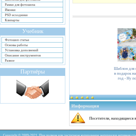
Рамки для фотошопа
Иконки
PSD исходники
Клипарты
Учебник
Фотошоп статьи
Основы работы
Установка дополнений
Описание инструментов
Разное
Шаблон для
Партнёры
в подарок н
год - Ну п
Информация
Посетители, находящиеся 
Copyright © 2009-2021. При полном или частичном копирование материалов активная ссыл