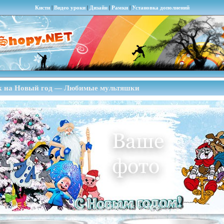
Кисти
|
Видео уроки
|
Дизайн
|
Рамки
|
Установка дополнений
ок на Новый год — Любимые мультяшки