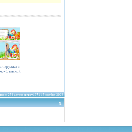
н кружки в
к - С пасхой
ров: 254 автор:
sergey1971
15 ноября 2023
X