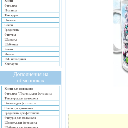
Кисти
Фильтры
Плагины
Текстуры
Экшены
Стили
Градиенты
Фигуры
Шрифты
Шаблоны
Рамки
Иконки
PSD исходники
Клипарты
Дополнения на
обменниках
Кисти для фотошопа
Фильтры / Плагины для фотошопа
Текстуры для фотошопа
Экшены для фотошопа
Стили для фотошопа
Градиенты для фотошопа
Фигуры для фотошопа
Шрифты для фотошопа
Шаблоны для фотошопа