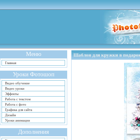
Меню
Шаблон для кружки в подар
Главная
Уроки Фотошоп
Видео обучение
Видео уроки
Эффекты
Работа с текстом
Работа с фото
Графика для сайта
Дизайн
Уроки анимации
Дополнения