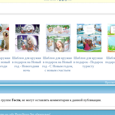
 кружки
Шаблон для кружки
Шаблон для кружки
Шаблон для кружки
Шабло
а новый
в подарок на Новый
в подарок на Новый
в подарок - Подарок
подаро
огоди
год - Новогодняя
год - С Новым годом,
туристу
ночь
с новым счастьем
Просмот
в группе
Гости
, не могут оставлять комментарии к данной публикации.
ка на сайт PhotoShopy.Net обязательна!