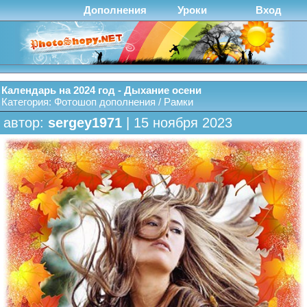
Дополнения
Уроки
Вход
Календарь на 2024 год - Дыхание осени
Категория:
Фотошоп дополнения
/
Рамки
автор:
sergey1971
| 15 ноября 2023