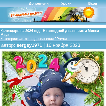
Дополнения
Уроки
Вход
Календарь на 2024 год - Новогодний дракончик и Микки
Маус
Категория:
Фотошоп дополнения
/
Рамки
автор:
sergey1971
| 16 ноября 2023