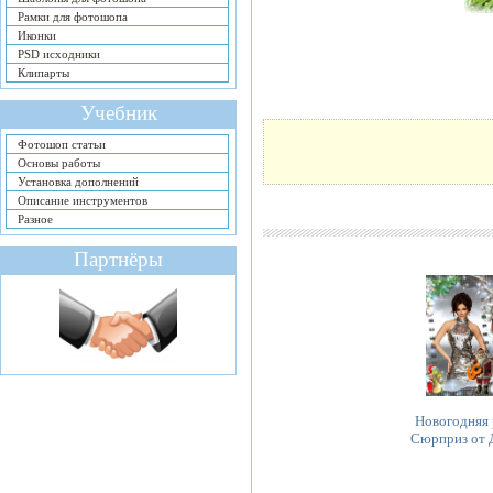
Рамки для фотошопа
Иконки
PSD исходники
Клипарты
Учебник
Фотошоп статьи
Основы работы
Установка дополнений
Описание инструментов
Разное
Партнёры
Новогодняя 
Сюрприз от 