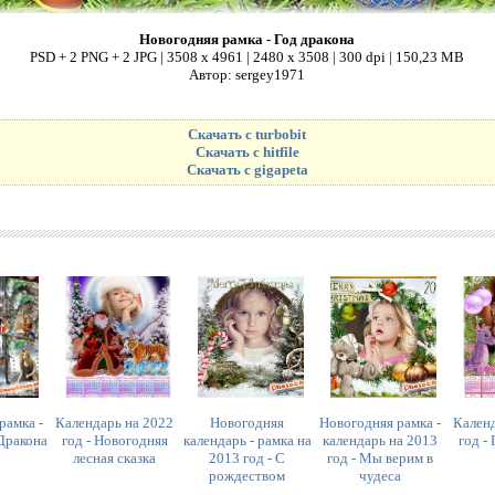
Новогодняя рамка - Год дракона
PSD + 2 PNG + 2 JPG | 3508 x 4961 | 2480 x 3508 | 300 dpi | 150,23 MB
Автор: sergey1971
Скачать с turbobit
Скачать с hitfile
Скачать с gigapeta
рамка -
Календарь на 2022
Новогодняя
Новогодняя рамка -
Кален
Дракона
год - Новогодняя
календарь - рамка на
календарь на 2013
год -
лесная сказка
2013 год - С
год - Мы верим в
рождеством
чудеса