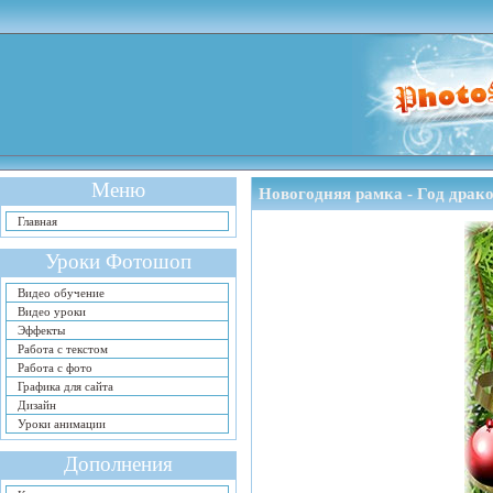
Меню
Новогодняя рамка - Год драк
Главная
Уроки Фотошоп
Видео обучение
Видео уроки
Эффекты
Работа с текстом
Работа с фото
Графика для сайта
Дизайн
Уроки анимации
Дополнения