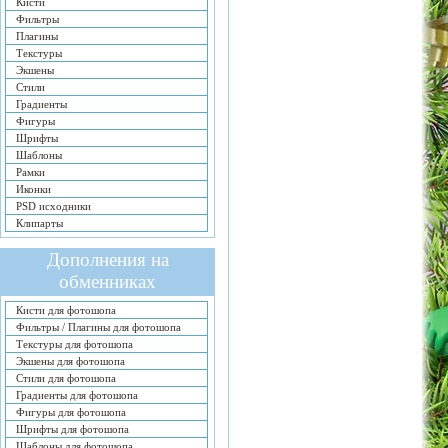
Кисти
Фильтры
Плагины
Текстуры
Экшены
Стили
Градиенты
Фигуры
Шрифты
Шаблоны
Рамки
Иконки
PSD исходники
Клипарты
Дополнения на
обменниках
Кисти для фотошопа
Фильтры / Плагины для фотошопа
Текстуры для фотошопа
Экшены для фотошопа
Стили для фотошопа
Градиенты для фотошопа
Фигуры для фотошопа
Шрифты для фотошопа
Шаблоны для фотошопа