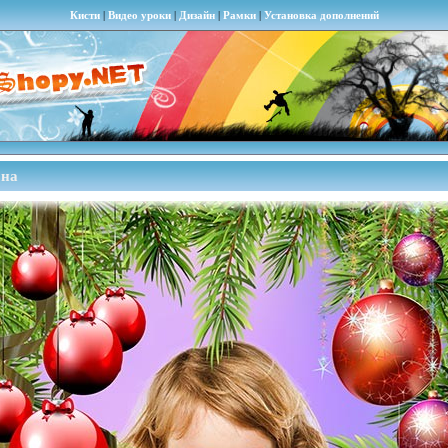
Кисти
|
Видео уроки
|
Дизайн
|
Рамки
|
Установка дополнений
она