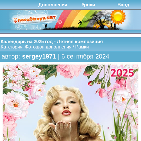
Дополнения
Уроки
Вход
Календарь на 2025 год - Летняя композиция
Категория:
Фотошоп дополнения
/
Рамки
автор:
sergey1971
| 6 сентября 2024