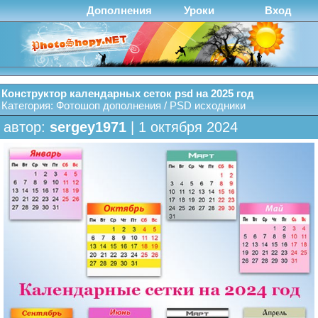
Дополнения
Уроки
Вход
Конструктор календарных сеток psd на 2025 год
Категория:
Фотошоп дополнения
/
PSD исходники
автор:
sergey1971
| 1 октября 2024