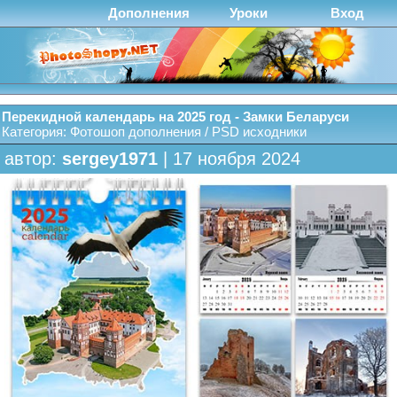
Дополнения
Уроки
Вход
Перекидной календарь на 2025 год - Замки Беларуси
Категория:
Фотошоп дополнения
/
PSD исходники
автор:
sergey1971
| 17 ноября 2024