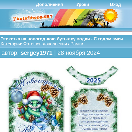
Дополнения
Уроки
Вход
Этикетка на новогоднюю бутылку водки - С годом змеи
Категория:
Фотошоп дополнения
/
Рамки
автор:
sergey1971
| 28 ноября 2024