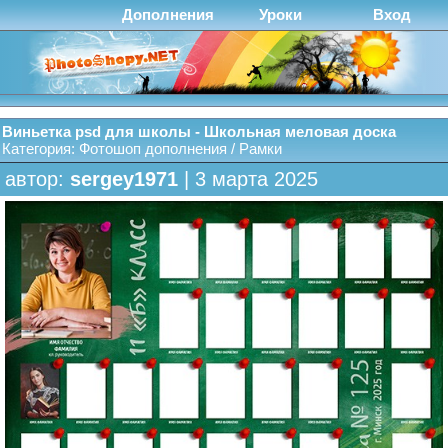
Дополнения
Уроки
Вход
Виньетка psd для школы - Школьная меловая доска
Категория:
Фотошоп дополнения
/
Рамки
автор:
sergey1971
| 3 марта 2025