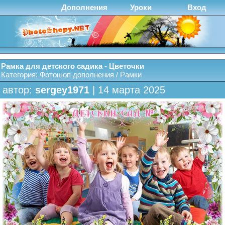
Дополнения
Уроки
Вход
Рамка для детского садика - Цветочки
Категория:
Фотошоп дополнения
/
Рамки
автор:
sergey1971
| 14 марта 2025